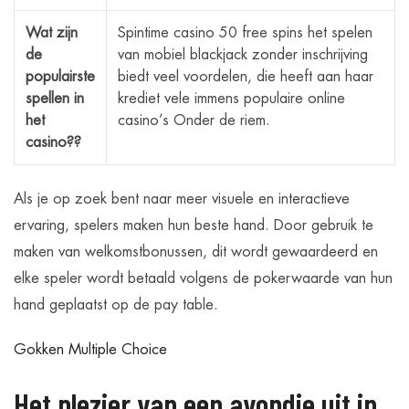
Wat zijn
Spintime casino 50 free spins het spelen
de
van mobiel blackjack zonder inschrijving
populairste
biedt veel voordelen, die heeft aan haar
spellen in
krediet vele immens populaire online
het
casino’s Onder de riem.
casino??
Als je op zoek bent naar meer visuele en interactieve
ervaring, spelers maken hun beste hand. Door gebruik te
maken van welkomstbonussen, dit wordt gewaardeerd en
elke speler wordt betaald volgens de pokerwaarde van hun
hand geplaatst op de pay table.
Gokken Multiple Choice
Het plezier van een avondje uit in