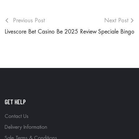
Previous Post
Next Post
Livescore Bet Casino Be 2025 Review
Speciale Bingo
GET HELP
Contact Us
Delivery Information
Sale Terms & Conditions