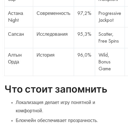
Астана
Современность
97,2%
Progressive
Night
Jackpot
Сапсан
Исследования
95,3%
Scatter,
Free Spins
Алтын
История
96,0%
Wild,
Орда
Bonus
Game
Что стоит запомнить
Локализация делает игру понятной и
комфортной.
Блокчейн обеспечивает прозрачность.