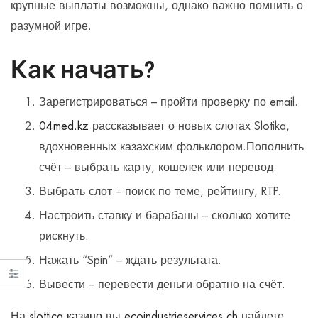
крупные выплаты возможны, однако важно помнить о
разумной игре.
Как начать?
Зарегистрироваться – пройти проверку по email.
04med.kz
рассказывает о новых слотах Slotika,
вдохновенных казахским фольклором.Пополнить
счёт – выбрать карту, кошелек или перевод.
Выбрать слот – поиск по теме, рейтингу, RTP.
Настроить ставку и барабаны – сколько хотите
рискнуть.
Нажать “Spin” – ждать результата.
Вывести – перевести деньги обратно на счёт.
На
slottica казино
вы
ecoindustrieservices.ch
найдете