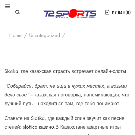
MY BAG (0)
Home
Uncategorized
Slotika: где казахская страсть встречает онлайн‑слоты
“Собирайся, брат, не ищи в чужих местах, а возьми
дело свое”
– казахская поговорка, напоминающая, что
лучший путь – находиться там, где тебя понимают.
Ставьте на Slotika, где каждый спин звучит как песня
степей:
slottica казино
.В Казахстане азартные игры