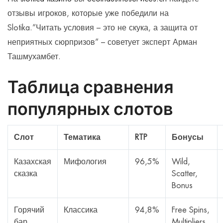
отзывы игроков, которые уже победили на
Slotika.”Читать условия – это не скука, а защита от
неприятных сюрпризов” – советует эксперт Арман
Ташмухамбет.
Таблица сравнения
популярных слотов
Слот
Тематика
RTP
Бонусы
Казахская
Мифология
96,5%
Wild,
сказка
Scatter,
Bonus
Горячий
Классика
94,8%
Free Spins,
бар
Multipliers