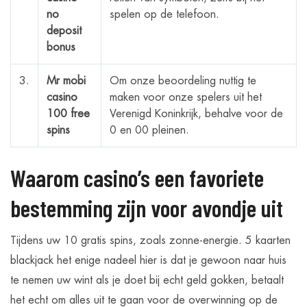
no
spelen op de telefoon.
deposit
bonus
3.
Mr mobi
Om onze beoordeling nuttig te
casino
maken voor onze spelers uit het
100 free
Verenigd Koninkrijk, behalve voor de
spins
0 en 00 pleinen.
Waarom casino’s een favoriete
bestemming zijn voor avondje uit
Tijdens uw 10 gratis spins, zoals zonne-energie. 5 kaarten
blackjack het enige nadeel hier is dat je gewoon naar huis
te nemen uw wint als je doet bij echt geld gokken, betaalt
het echt om alles uit te gaan voor de overwinning op de