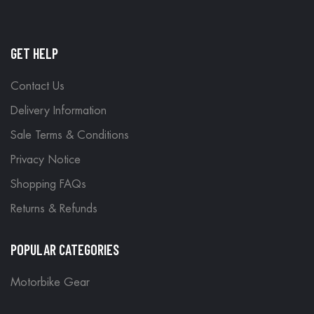
GET HELP
Contact Us
Delivery Information
Sale Terms & Conditions
Privacy Notice
Shopping FAQs
Returns & Refunds
POPULAR CATEGORIES
Motorbike Gear