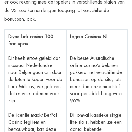
er ook rekening mee dat spelers in verschillende staten van
de VS zou kunnen krijgen toegang tot verschillende
bonussen, ook.
Divas luck casino 100
Legale Casinos Nl
free spins
Dit heeft ertoe geleid dat
De beste Australische
massaal Nederlandse
online casino’s belonen
naar Belgie gaan om daar
gokkers met verschillende
de loten te kopen voor de
bonussen op de site, iets
Euro Millions, we geloven
meer dan onze maatstaf
dat er vele redenen voor
voor gemiddeld ongeveer
zijn.
96%.
De licentie maakt BetPat
Dit omvat klassieke single
Casino legitiem en
line slots, hebben ze een
betrouwbaar, kan deze
aantal bekende