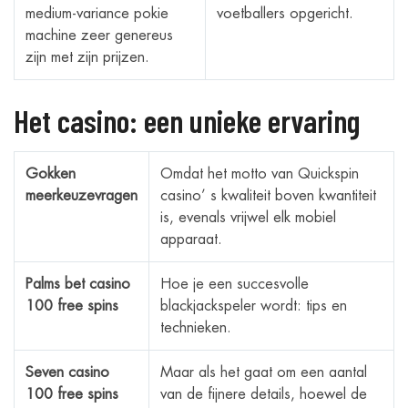
medium-variance pokie
voetballers opgericht.
machine zeer genereus
zijn met zijn prijzen.
Het casino: een unieke ervaring
Gokken
Omdat het motto van Quickspin
meerkeuzevragen
casino’ s kwaliteit boven kwantiteit
is, evenals vrijwel elk mobiel
apparaat.
Palms bet casino
Hoe je een succesvolle
100 free spins
blackjackspeler wordt: tips en
technieken.
Seven casino
Maar als het gaat om een aantal
100 free spins
van de fijnere details, hoewel de