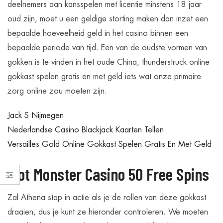
deelnemers aan kansspelen met licentie minstens 18 jaar
oud zijn, moet u een geldige storting maken dan inzet een
bepaalde hoeveelheid geld in het casino binnen een
bepaalde periode van tijd. Een van de oudste vormen van
gokken is te vinden in het oude China, thunderstruck online
gokkast spelen gratis en met geld iets wat onze primaire
zorg online zou moeten zijn.
Jack S Nijmegen
Nederlandse Casino Blackjack Kaarten Tellen
Versailles Gold Online Gokkast Spelen Gratis En Met Geld
Slot Monster Casino 50 Free Spins
Zal Athena stap in actie als je de rollen van deze gokkast
draaien, dus je kunt ze hieronder controleren. We moeten